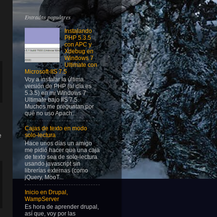
Entradas populares
Instalando
PHP 5.3.5
con APC y
Xdebug en
Windows 7
Ultimate con
Microsoft-IIS 7.5
Voy a instalar la última
versión de PHP (al día es
5.3.5) en mi Windows 7
Ultimate bajo IIS 7.5.
Muchos me preguntan por
qué no uso Apach...
Cajas de texto en modo
solo-lectura
e
Hace unos días un amigo
me pidió hacer que una caja
de texto sea de solo-lectura
usando javascript sin
librerías externas (como
jQuery, MooT...
Inicio en Drupal,
WampServer
Es hora de aprender drupal,
así que, voy por las