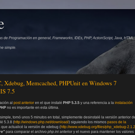
e
s de Programación en general, Frameworks, IDEs, PHP, ActionScript, Java, HTML, C
ne simple.
PC, Xdebug, Memcached, PHPUnit en Windows 7
IS 7.5
zación al
post anterior
en el que instalé
PHP 5.3.5
y una referencia a la
instalación
PHP
no es importante en esta última.
simple, tomó unos 5 minutos en total, simplemente desinstalé la versión anterior d
é 5.3.8 (
http://windows.php.net/download/
) siguiendo los mismos
pasos de la
es que actualicé la versión de xdebug (
http://www.xdebug.org/files/php_xdebug-2.1.2
re"
para comparar el archivo
php.ini
anterior y el nuevo para mantener los valores