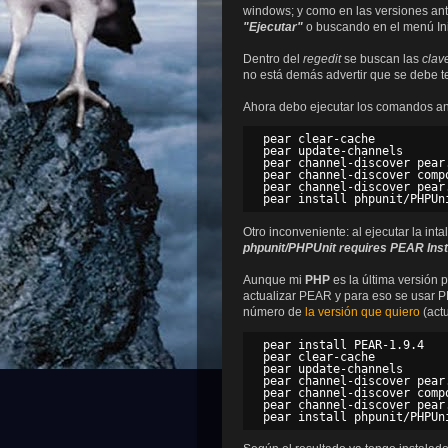
windows; y como en las versiones ant
"Ejecutar"
o buscando en el menú Ini
Dentro del
regedit
se buscan las
clav
no está demás advertir que se debe te
Ahora debo ejecutar los comandos ant
pear clear-cache

pear update-channels

pear channel-discover pear.
pear channel-discover compo
pear channel-discover pear
Otro inconveniente: al ejecutar la 
phpunit/PHPUnit requires PEAR Install
Aunque mi
PHP
es la última versión 
actualizar PEAR y para eso se usar 
número de
la versión que quiero
(actu
pear install PEAR-1.9.4

pear clear-cache

pear update-channels

pear channel-discover pear.
pear channel-discover compo
pear channel-discover pear