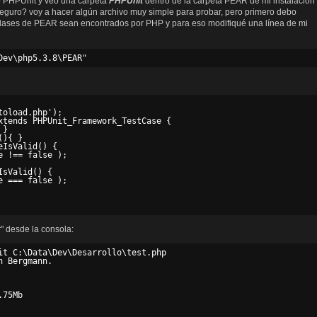
do PHPUnit y veo una carpeta
PHPUnit
dentro de la carpeta PEAR de mi instalación
eguro? voy a hacer algún archivo muy simple para probar, pero primero debo
clases de PEAR sean encontrados por PHP y para eso modifiqué una línea de mi
oload.php');

xtends PHPUnit_Framework_TestCase {

}

){ }

IsValid() {

 !== false );

sValid() {

 === false );

r" desde la consola:
it C:\Data\Dev\Desarrollo\test.php

 Bergmann.

75Mb
