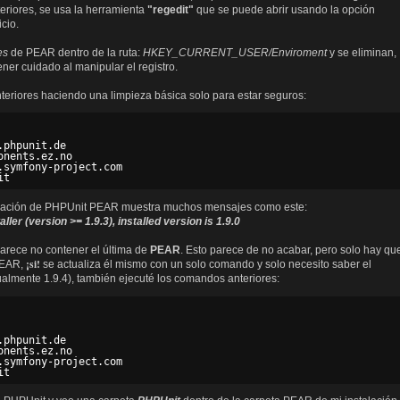
eriores, se usa la herramienta
"regedit"
que se puede abrir usando la opción
cio.
es
de PEAR dentro de la ruta:
HKEY_CURRENT_USER/Enviroment
y se eliminan,
ner cuidado al manipular el registro.
eriores haciendo una limpieza básica solo para estar seguros:
phpunit.de  

nents.ez.no  

.symfony-project.com  

intalación de PHPUnit PEAR muestra muchos mensajes como este:
er (version >= 1.9.3), installed version is 1.9.0
parece no contener el última de
PEAR
. Esto parece de no acabar, pero solo hay qu
¡si!
PEAR,
se actualiza él mismo con un solo comando y solo necesito saber el
almente 1.9.4), también ejecuté los comandos anteriores:
phpunit.de  

nents.ez.no  

.symfony-project.com  
