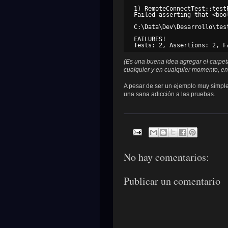
1) RemoteConnectTest::testF
Failed asserting that <bool
C:\Data\Dev\Desarrollo\test
FAILURES!

(Es una buena idea agregar el carpet
cualquier y en cualquier momento, en
A pesar de ser un ejemplo muy simple 
una sana adicción a las pruebas.
No hay comentarios:
Publicar un comentario