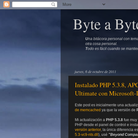
Byte a Byt
U
na bitácora personal con tema
otra cosa personal.
T
odo es fácil cuando se mantie
jueves, 6 de octubre de 2011
Instalado PHP 5.3.8, A
Ultimate con Microsoft-I
Este post es inicialmente una actuali
de memcached
ya que la versión de
Mi actualización a
PHP 5.3.8
fue muy 
PHP desde el panel de control e instal
versión anterior
, la única diferencia 
5.3-vc9-nts.dll
), usé
"Beyond Compa