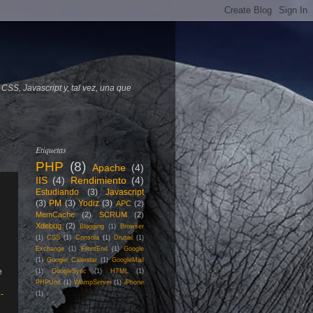
SS, Javascript y, tal vez, una que
Etiquetas
PHP
(8)
Apache
(4)
IIS
(4)
Rendimiento
(4)
Estudiando
(3)
Javascript
(3)
PM
(3)
Yodiz
(3)
APC
(2)
MemCache
(2)
SCRUM
(2)
Xdebug
(2)
Blogging
(1)
Browser
(1)
CSS
(1)
Consola
(1)
Drupal
(1)
Exchange
(1)
FrontEnd
(1)
Google
(1)
Google Calendar
(1)
GoogleMail
e
(1)
GoogleSync
(1)
HTML
(1)
PHPUnit
(1)
WampServer
(1)
iPhone
-
(1)