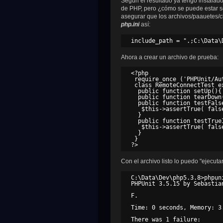
Según el resultado ya tengo instala
de PHP, pero ¿cómo se puede estar s
asegurar que los archivos/paauetes/
php.ini
así:
Ahora a crear un archivo de prueba:
<?php

 require_once ('PHPUnit/Aut
 class RemoteConnectTest e
  public function setUp(){ 
  public function tearDown(
  public function testFalse
   $this->assertTrue( false
  }

  public function testTrueI
   $this->assertTrue( false
  }

 }

Con el archivo listo lo puedo "ejecuta
C:\Data\Dev\php5.3.8>phpun
PHPUnit 3.5.15 by Sebastian
F.

Time: 0 seconds, Memory: 3.
There was 1 failure:
