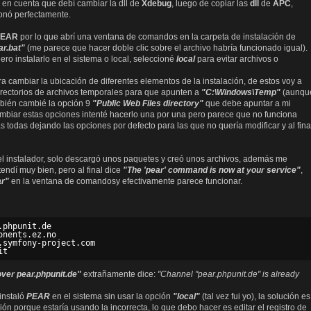
o en cuenta que debí cambiar la dll de
Xdebug
, luego de copiar las
dll
de
APC
,
ionó perfectamente.
PEAR
por lo que abrí una ventana de comandos en la carpeta de instalación de
ar.bat"
(me parece que hacer doble clic sobre el archivo habría funcionado igual).
ero instalarlo en el sistema o local, seleccioné
local
para evitar archivos o
a cambiar la ubicación de diferentes elementos de la instalación, de estos voy a
irectorios de archivos temporales para que apunten a
"C:\Windows\Temp"
(aunqu
mbién cambié la opción 9
"Public Web Files directory"
que debe apuntar a mi
ambiar estas opciones intenté hacerlo una por una pero parece que no funciona
s todas dejando las opciones por defecto para las que no quería modificar y al fina
l instalador, solo descargó unos paquetes y creó unos archivos, además me
endí muy bien, pero al final dice
"The 'pear' command is now at your service"
,
ar"
en la ventana de comandosy efectivamente parece funcionar.
phpunit.de  

nents.ez.no  

.symfony-project.com  

ver pear.phpunit.de"
extrañamente dice:
"Channel "pear.phpunit.de" is already
instaló
PEAR
en el sistema sin usar la opción
"local"
(tal vez fui yo), la solución es
ción porque estaría usando la incorrecta, lo que debo hacer es editar el registro de