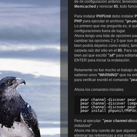
de mi configuración anterior, teniend
Memcached
y reiniciar
IIS
, todo func
Para instalar
PHPUnit
debo instalar
PHP
para ejecutar el archivos
"go-pe
Lo primero que me pregunta es; si qui
configuraciones fuera de lugar.
Ahora tengo una lista de opciones par
cambiar las opciones 2 y 3 que son d
bien podría dejarlos como están), ta
carpeta raíz del sitio en el
IIS
. Para c
bien así que escribí
"all"
para editarla
ENTER para iniciar la instalación.
Relamente no fue mucho el trabajo de
salieron unos
*WARNING*
que no ent
para verificar escribí el comando
"pe
Ahora los comandos iniciales:
pear channel-discover pear.
pear channel-discover compo
pear channel-discover pear
Pero al ejecutar:
"pear channel-disco
initialized"
Ahora me doy cuenta de que alguien 
eliminar las referencias a esa instala