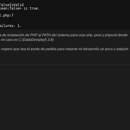
alseIsValid

ean:false> is true.

.php:7

a de instalación de PHP al PATH del sistema para usar php, pear y phpunit desde
 mi caso es C:\Data\Dev\php5.3.8)
espero que sea el punto de partida para mejorar mi desarrollo un poco y adquirir